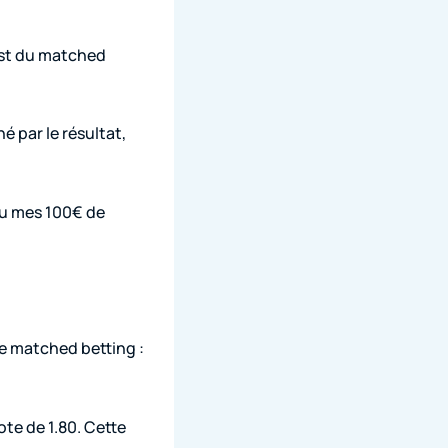
est du matched
é par le résultat,
eçu mes 100€ de
le matched betting :
te de 1.80. Cette