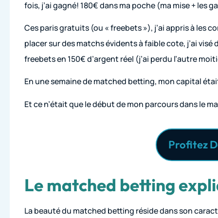
fois, j’ai gagné! 180€ dans ma poche (ma mise + les g
Ces paris gratuits (ou « freebets »), j’ai appris à le
placer sur des matchs évidents à faible cote, j’ai visé
freebets en 150€ d’argent réel (j’ai perdu l’autre moit
En une semaine de matched betting, mon capital étai
Et ce n’était que le début de mon parcours dans le m
Profitez D
Le matched betting expl
La beauté du matched betting réside dans son caract