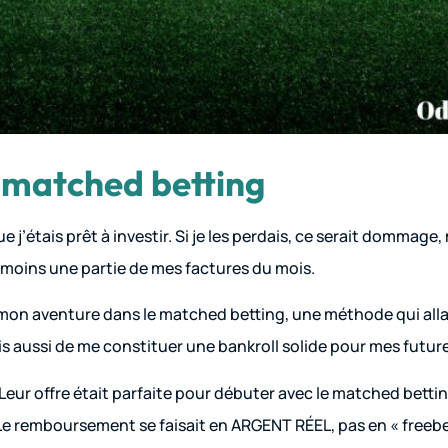
 matched betting
’étais prêt à investir. Si je les perdais, ce serait dommage,
u moins une partie de mes factures du mois.
on aventure dans le matched betting, une méthode qui all
s aussi de me constituer une bankroll solide pour mes future
Leur offre était parfaite pour débuter avec le matched betti
. Le remboursement se faisait en ARGENT RÉEL, pas en « freeb