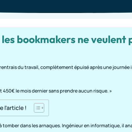
e les bookmakers ne veulent 
 rentrais du travail, complètement épuisé après une journée
ait 450€ le mois dernier sans prendre aucun risque. »
l'article !
 à tomber dans les arnaques. Ingénieur en informatique, il an