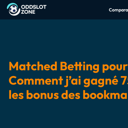
Comparat
Matched Betting pour
Comment j’ai gagné 7
les bonus des bookma