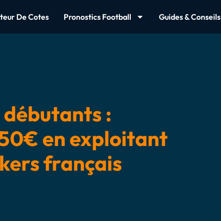
eur De Cotes
Pronostics Football
Guides & Conseils
 débutants :
50€ en exploitant
kers français