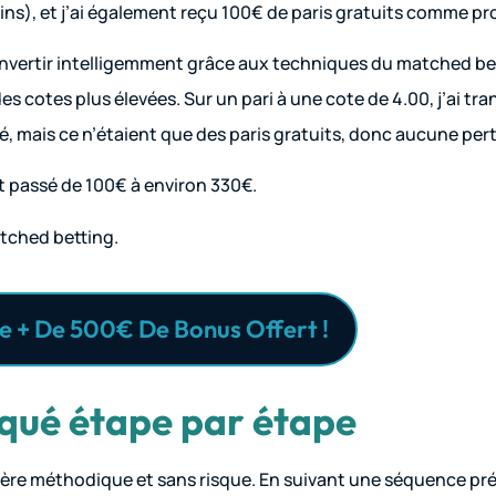
ains), et j’ai également reçu 100€ de paris gratuits comme pr
s convertir intelligemment grâce aux techniques du matched bet
 des cotes plus élevées. Sur un pari à une cote de 4.00, j’ai t
ié, mais ce n’étaient que des paris gratuits, donc aucune perte
t passé de 100€ à environ 330€.
atched betting.
e + De 500€ De Bonus Offert !
iqué étape par étape
ère méthodique et sans risque. En suivant une séquence pré