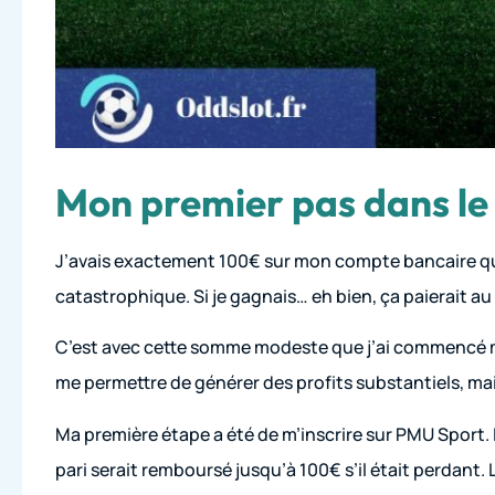
Mon premier pas dans le
J’avais exactement 100€ sur mon compte bancaire que j
catastrophique. Si je gagnais… eh bien, ça paierait a
C’est avec cette somme modeste que j’ai commencé m
me permettre de générer des profits substantiels, mai
Ma première étape a été de m’inscrire sur PMU Sport. 
pari serait remboursé jusqu’à 100€ s’il était perdant