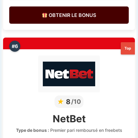
OBTENIR LE BONUS
#6
Top
★
8
/10
NetBet
Type de bonus :
Premier pari remboursé en freebets